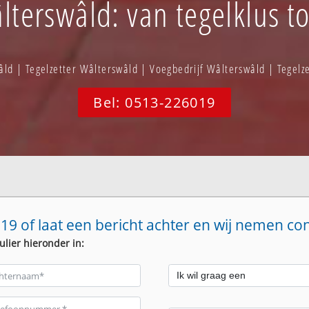
lterswâld: van tegelklus to
âld | Tegelzetter Wâlterswâld | Voegbedrijf Wâlterswâld | Tegelz
Bel: 0513-226019
19 of laat een bericht achter en wij nemen co
ulier hieronder in: