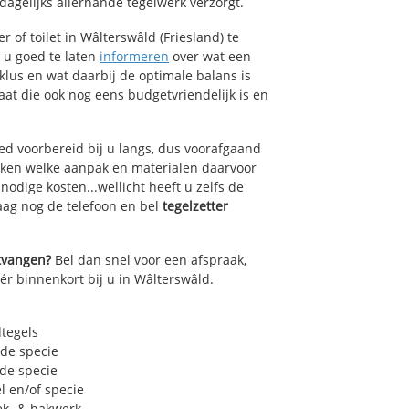
agelijks allerhande tegelwerk verzorgt.
 of toilet in Wâlterswâld (Friesland) te
k u goed te laten
informeren
over wat een
lklus en wat daarbij de optimale balans is
at die ook nog eens budgetvriendelijk is en
ed voorbereid bij u langs, dus voorafgaand
oken welke aanpak en materialen daarvoor
odige kosten...wellicht heeft u zelfs de
daag nog de telefoon en bel
tegelzetter
ntvangen?
Bel dan snel voor een afspraak,
ér binnenkort bij u in Wâlterswâld.
dtegels
 de specie
 de specie
l en/of specie
ek- & hakwerk