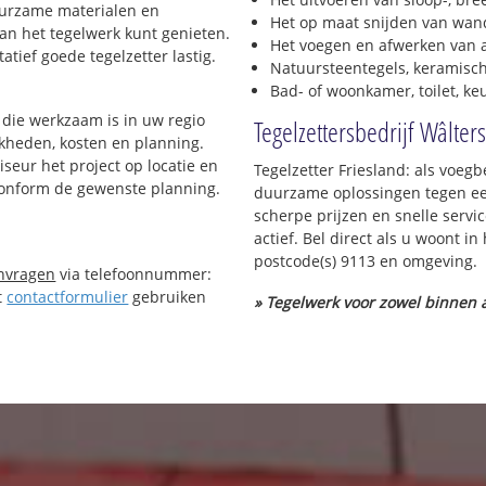
duurzame materialen en
Het op maat snijden van wand
van het tegelwerk kunt genieten.
Het voegen en afwerken van a
tief goede tegelzetter lastig.
Natuursteentegels, keramisch
Bad- of woonkamer, toilet, k
die werkzaam is in uw regio
Tegelzettersbedrijf Wâlter
ijkheden, kosten en planning.
iseur het project op locatie en
Tegelzetter Friesland: als voeg
 conform de gewenste planning.
duurzame oplossingen tegen een
scherpe prijzen en snelle servi
actief. Bel direct als u woont 
postcode(s) 9113 en omgeving.
anvragen
via telefoonnummer:
t
contactformulier
gebruiken
» Tegelwerk voor zowel binnen a