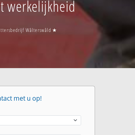
t werkelijkheid
ettersbedrijf Wâlterswâld ★
ntact met u op!