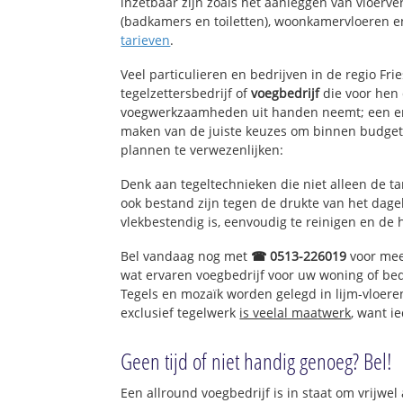
inzetbaar zijn zoals het aanleggen van vloerve
(badkamers en toiletten), woonkamervloeren en
tarieven
.
Veel particulieren en bedrijven in de regio Fr
tegelzettersbedrijf of
voegbedrijf
die voor hen 
voegwerkzaamheden uit handen neemt; een erv
maken van de juiste keuzes om binnen budget 
plannen te verwezenlijken:
Denk aan tegeltechnieken die niet alleen de t
ook bestand zijn tegen de drukte van het dagel
vlekbestendig is, eenvoudig te reinigen en de 
Bel vandaag nog met
☎ 0513-226019
voor mee
wat ervaren voegbedrijf voor uw woning of be
Tegels en mozaïk worden gelegd in lijm-vloere
exclusief tegelwerk
is veelal maatwerk
, want i
Geen tijd of niet handig genoeg? Bel!
Een allround voegbedrijf is in staat om vrijwel 