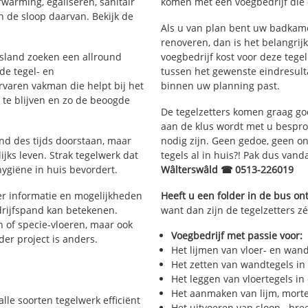
rwarming, egaliseren, sanitair
komen met een voegbedrijf die d
 de sloop daarvan. Bekijk de
Als u van plan bent uw badkamer
renoveren, dan is het belangrij
iesland zoeken een allround
voegbedrijf kost voor deze tege
de tegel- en
tussen het gewenste eindresulta
aren vakman die helpt bij het
binnen uw planning past.
te blijven en zo de beoogde
De tegelzetters komen graag go
aan de klus wordt met u bespr
and des tijds doorstaan, maar
nodig zijn. Geen gedoe, geen onn
ijks leven. Strak tegelwerk dat
tegels al in huis?! Pak dus van
hygiëne in huis bevordert.
Wâlterswâld ☎ 0513-226019
r informatie en mogelijkheden
Heeft u een folder in de bus o
drijfspand kan betekenen.
want dan zijn de tegelzetters zé
n of specie-vloeren, maar ook
Voegbedrijf met passie voor:
eder project is anders.
Het lijmen van vloer- en wan
Het zetten van wandtegels in
Het leggen van vloertegels in
Het aanmaken van lijm, morte
alle soorten tegelwerk efficiënt
Het uitvoeren van sloop-, bre